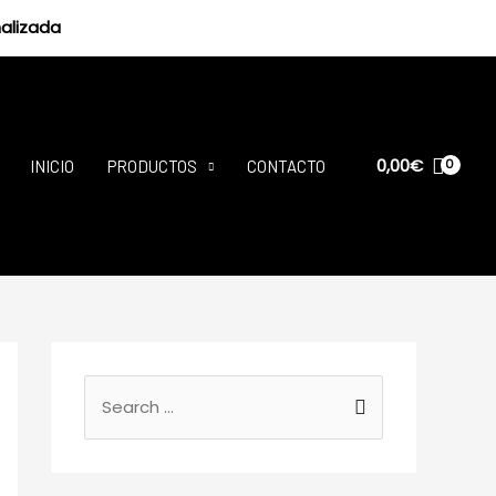
alizada
0,00
€
INICIO
PRODUCTOS
CONTACTO
B
u
s
c