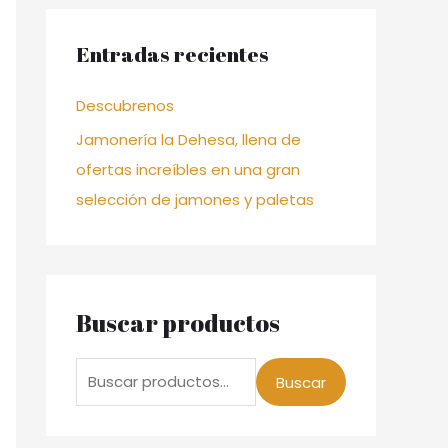
a
Entradas recientes
r
p
Descubrenos
o
Jamonería la Dehesa, llena de
r
ofertas increíbles en una gran
:
selección de jamones y paletas
Buscar productos
B
Buscar
u
s