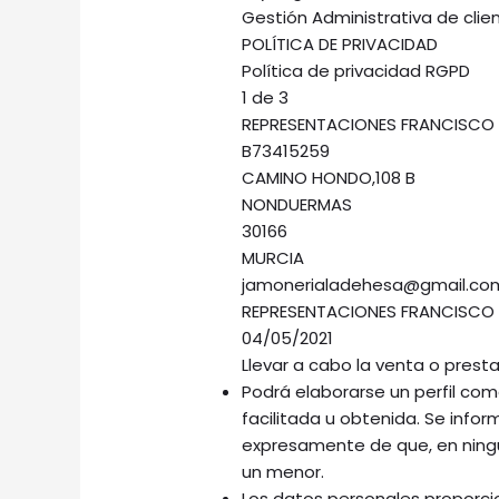
Gestión Administrativa de clie
POLÍTICA DE PRIVACIDAD
Política de privacidad RGPD
1 de 3
REPRESENTACIONES FRANCISCO 
B73415259
CAMINO HONDO,108 B
NONDUERMAS
30166
MURCIA
jamonerialadehesa@gmail.co
REPRESENTACIONES FRANCISCO 
04/05/2021
Llevar a cabo la venta o prest
Podrá elaborarse un perfil come
facilitada u obtenida. Se infor
expresamente de que, en ningú
un menor.
Los datos personales proporci