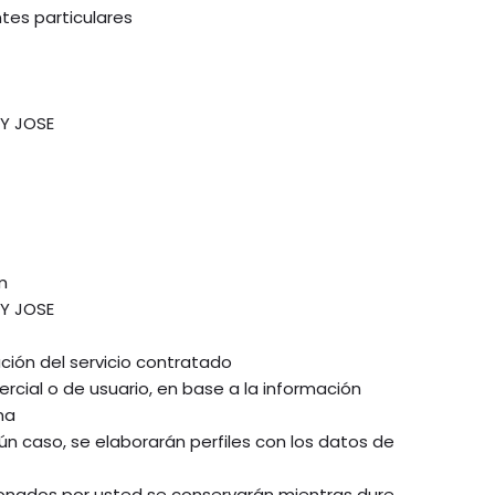
ntes particulares
Y JOSE
m
Y JOSE
ación del servicio contratado
rcial o de usuario, en base a la información
ma
n caso, se elaborarán perfiles con los datos de
onados por usted se conservarán mientras dure