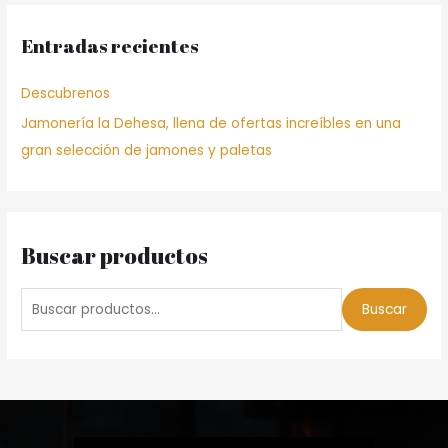
a
Entradas recientes
r
p
Descubrenos
o
Jamonería la Dehesa, llena de ofertas increíbles en una
r
gran selección de jamones y paletas
:
Buscar productos
B
Buscar
u
s
c
a
r