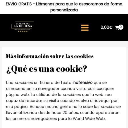
Ir
ENVÍO GRATIS - Llámenos para que le asesoremos de forma
al
personalizada
contenido
0,00
€
Main
Menu
Más información sobre las cookies
¿Qué es una cookie?
Una
cookie
es un fichero de texto
inofensivo
que se
almacena en su navegador cuando visita casi cualquier
página web. La utilidad de la
cookie
es que la web sea
capaz de recordar su visita cuando vuelva a navegar por
esa página. Aunque mucha gente no lo sabe las
cookies
se
llevan utilizando desde hace 20 años, cuando aparecieron
los primeros navegadores para la World Wide Web.