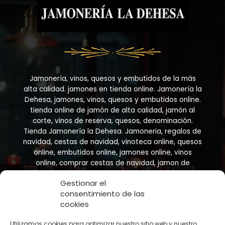
p
o
r
:
Jamonería, vinos, quesos y embutidos de la más
alta calidad. jamones en tienda online. Jamonería la
Dehesa, jamones, vinos, quesos y embutidos online.
tienda online de jamón de alta calidad, jamón al
corte, vinos de reserva, quesos, denominación.
Tienda Jamonería la Dehesa. Jamoneria, regalos de
navidad, cestas de navidad, vinoteca online, quesos
online, embutidos online, jamones online, vinos
online, comprar cestas de navidad, jamon de
bellota, compara jamon online
Gestionar el
consentimiento de las
cookies
Utilizamos cookies para optimizar nuestro sitio web y nuestro