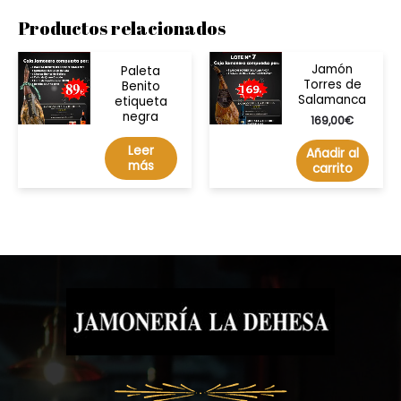
Productos relacionados
Jamón
Paleta
Torres de
Benito
Salamanca
etiqueta
negra
169,00
€
Leer
Añadir al
más
carrito