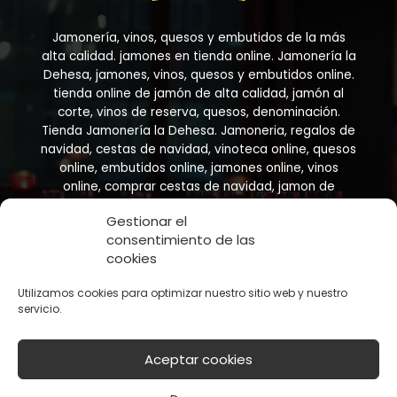
Jamonería, vinos, quesos y embutidos de la más
alta calidad. jamones en tienda online. Jamonería la
Dehesa, jamones, vinos, quesos y embutidos online.
tienda online de jamón de alta calidad, jamón al
corte, vinos de reserva, quesos, denominación.
Tienda Jamonería la Dehesa. Jamoneria, regalos de
navidad, cestas de navidad, vinoteca online, quesos
online, embutidos online, jamones online, vinos
online, comprar cestas de navidad, jamon de
bellota, compara jamon online
Gestionar el
consentimiento de las
cookies
Utilizamos cookies para optimizar nuestro sitio web y nuestro
servicio.
Copyright © 2026 Jamonería La Dehesa - Representaciones
Aceptar cookies
Francisco y José SL B73415259 Murcia ESPAÑA
Políticas de privacidad