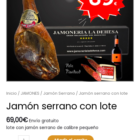
Inicio
/
JAMONES
/
Jamón Serrano
/ Jamón serrano con lote
Jamón serrano con lote
69,00
€
Envío gratuito
lote con jamón serrano de calibre pequeño
Jamón