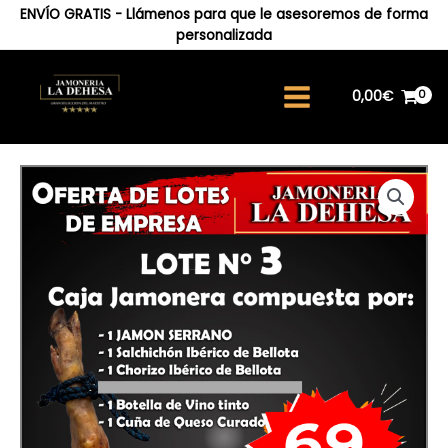
Ir
ENVÍO GRATIS - Llámenos para que le asesoremos de forma
al
personalizada
contenido
0,00
€
Main
Menu