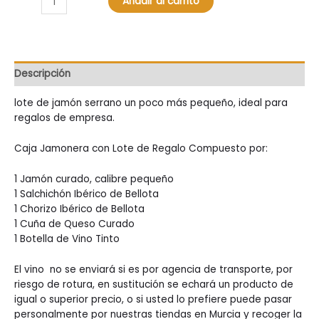
Añadir al carrito
serrano
con
lote
cantidad
Descripción
lote de jamón serrano un poco más pequeño, ideal para
regalos de empresa.
Caja Jamonera con Lote de Regalo Compuesto por:
1 Jamón curado, calibre pequeño
1 Salchichón Ibérico de Bellota
1 Chorizo Ibérico de Bellota
1 Cuña de Queso Curado
1 Botella de Vino Tinto
El vino no se enviará si es por agencia de transporte, por
riesgo de rotura, en sustitución se echará un producto de
igual o superior precio, o si usted lo prefiere puede pasar
personalmente por nuestras tiendas en Murcia y recoger la